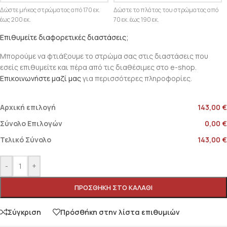
Δώστε μήκος στρώματος από 170 εκ.
Δώστε το πλάτος του στρώματος από
έως 200 εκ.
70 εκ. έως 190 εκ.
Επιθυμείτε διαφορετικές διαστάσεις;
Μπορούμε να φτιάξουμε το στρώμα σας στις διαστάσεις που
εσείς επιθυμείτε και πέρα από τις διαθέσιμες στο e-shop.
Επικοινωνήστε μαζί μας
για περισσότερες πληροφορίες.
Αρχική επιλογή
143,00 €
Σύνολο Επιλογών
0,00 €
Τελικό Σύνολο
143,00 €
-
+
ΠΡΟΣΘΉΚΗ ΣΤΟ ΚΑΛΆΘΙ
Σύγκριση
Πρόσθήκη στην λίστα επιθυμιών