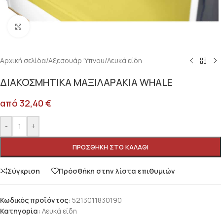
Κλικ για μεγέθυνση
Αρχική σελίδα
/
Αξεσουάρ Ύπνου
/
Λευκά είδη
ΔΙΑΚΟΣΜΗΤΙΚΑ ΜΑΞΙΛΑΡΑΚΙΑ WHALE
από
32,40
€
-
+
ΠΡΟΣΘΉΚΗ ΣΤΟ ΚΑΛΆΘΙ
Σύγκριση
Πρόσθήκη στην λίστα επιθυμιών
Κωδικός προϊόντος:
5213011830190
Κατηγορία:
Λευκά είδη