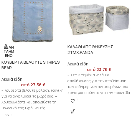
ΚΑΛΑΘΙ ΑΠΟΘΗΚΕΥΣΗΣ
ΕΞΑΝ
ΤΛΗΜ
2ΤΜΧ.PANDA
ΈΝΟ
ΚΟΥΒΕΡΤΑ ΒΕΛΟΥΤΕ STRIPES
Λευκά είδη
BEAR
από
23,76
€
– Σετ 2 τεμάχια καλάθια
Λευκά είδη
αποθήκευσης για την αποθήκευση
από
27,36
€
των καθημερινών αντικειμένων που
– Κουβέρτα βελουτέ μαλακή, ιδανική
χρησιμοποιούνται για την φροντίδα
για να αγκαλιάσει το μωρό σας. –
ενός μωρού. –
Χουχουλιάστε και απολαύστε τη
μοναδική της υφή, καθώς