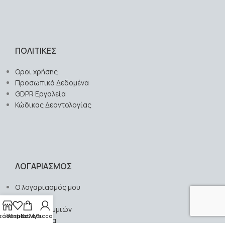
ΠΟΛΙΤΙΚΕΣ
Οροι χρήσης
Προσωπικά Δεδομένα
GDPR Εργαλεία
Κώδικας Δεοντολογίας
ΛΟΓΑΡΙΑΣΜΟΣ
Ο λογαριασμός μου
Σύγκριση
Λίστα Επιθυμιών
τάστημα
Wishlist
Καλάθι
My account
Επικοινωνία