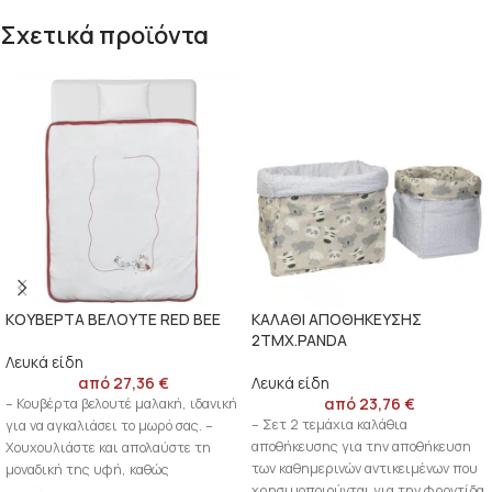
Σχετικά προϊόντα
ΚΟΥΒΕΡΤΑ ΒΕΛΟΥΤΕ RED BEE
ΚΑΛΑΘΙ ΑΠΟΘΗΚΕΥΣΗΣ
2ΤΜΧ.PANDA
Λευκά είδη
από
27,36
€
Λευκά είδη
από
23,76
€
– Κουβέρτα βελουτέ μαλακή, ιδανική
– Σετ 2 τεμάχια καλάθια
για να αγκαλιάσει το μωρό σας. –
αποθήκευσης για την αποθήκευση
Χουχουλιάστε και απολαύστε τη
των καθημερινών αντικειμένων που
μοναδική της υφή, καθώς
χρησιμοποιούνται για την φροντίδα