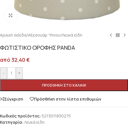
Κλικ για μεγέθυνση
Αρχική σελίδα
/
Αξεσουάρ Ύπνου
/
Λευκά είδη
ΦΩΤΙΣΤΙΚΟ ΟΡΟΦΗΣ PANDA
από
32,40
€
-
+
ΠΡΟΣΘΉΚΗ ΣΤΟ ΚΑΛΆΘΙ
Σύγκριση
Πρόσθήκη στην λίστα επιθυμιών
Κωδικός προϊόντος:
5213011830275
Κατηγορία:
Λευκά είδη