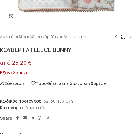
Κλικ για μεγέθυνση
Αρχική σελίδα
/
Αξεσουάρ Ύπνου
/
Λευκά είδη
ΚΟΥΒΕΡΤΑ FLEECE BUNNY
από
25,20
€
Εξαντλημένο
Σύγκριση
Πρόσθήκη στην λίστα επιθυμιών
Κωδικός προϊόντος:
5213011831074
Κατηγορία:
Λευκά είδη
Share: