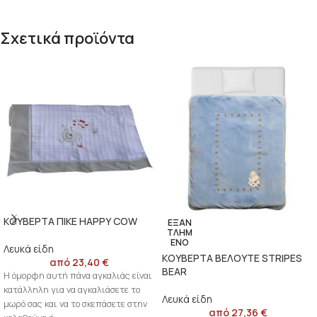
Σχετικά προϊόντα
ΚΟΥΒΕΡΤΑ ΠΙΚΕ ΗΑΡΡΥ COW
ΕΞΑΝ
ΤΛΗΜ
ΈΝΟ
Λευκά είδη
ΚΟΥΒΕΡΤΑ ΒΕΛΟΥΤΕ STRIPES
από
23,40
€
BEAR
Η όμορφη αυτή πάνα αγκαλιάς είναι
κατάλληλη για να αγκαλιάσετε το
Λευκά είδη
μωρό σας και να το σκεπάσετε στην
από
27,36
€