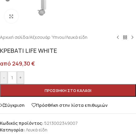
Κλικ για μεγέθυνση
Αρχική σελίδα
/
Αξεσουάρ Ύπνου
/
Λευκά είδη
ΚΡΕΒΑΤΙ LIFE WHITE
από
249,30
€
-
+
ΠΡΟΣΘΉΚΗ ΣΤΟ ΚΑΛΆΘΙ
Σύγκριση
Πρόσθήκη στην λίστα επιθυμιών
Κωδικός προϊόντος:
5213002349007
Κατηγορία:
Λευκά είδη