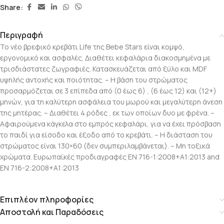
Share:
Περιγραφή
Το νέο βρεφικό κρεβάτι Life της Bebe Stars είναι κομψό,
εργονομικό και ασφαλές. Διαθέτει κεφαλάρια διακοσμημένα με
τρισδιάστατες ζωγραφιές. Κατασκευάζεται από ξύλο και MDF
υψηλής αντοχής και ποιότητας. – Η βάση του στρώματος
προσαρμόζεται σε 3 επίπεδα από (0 έως 6) , (6 έως 12) και (12+)
μηνών, για τη καλύτερη ασφάλεια του μωρού και μεγαλύτερη άνεση
της μητέρας. – Διαθέτει 4 ρόδες , εκ των οποίων δυο με φρένα. –
Αφαιρούμενα κάγκελα στο εμπρός κεφαλάρι, για να έχει πρόσβαση
το παιδί για είσοδο και έξοδο από το κρεβάτι. – H διάσταση του
στρώματος είναι 130×60 (δεν συμπεριλαμβάνεται). – Μη τοξικά
χρώματα. Ευρωπαϊκές προδιαγραφές EN 716-1:2008+A1:2013 and
EN 716-2:2008+A1:2013
Επιπλέον πληροφορίες
Αποστολή και Παραδόσεις