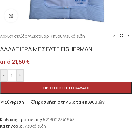
Κλικ για μεγέθυνση
Αρχική σελίδα
/
Αξεσουάρ Ύπνου
/
Λευκά είδη
ΑΛΛΑΞΙΕΡΑ ΜΕ ΣΕΛΤΕ FISHERMAN
από
21,60
€
-
+
ΠΡΟΣΘΉΚΗ ΣΤΟ ΚΑΛΆΘΙ
Σύγκριση
Πρόσθήκη στην λίστα επιθυμιών
Κωδικός προϊόντος:
5213002341643
Κατηγορία:
Λευκά είδη